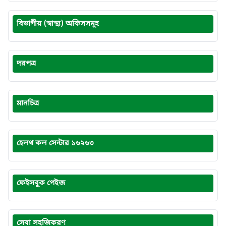
বিভাগীয় (স্বাস্থ্য) অফিসসমূহ
দরপত্র
মানচিত্র
হেলথ কল সেন্টার ১৬২৬৩
ফেইসবুক পেইজ
সেবা সহজিকরণ