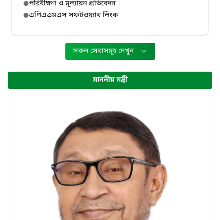
পরিবীক্ষণ ও মূল্যায়ন প্রতিবেদন
এপিএএমএস সফটওয়্যার লিংক
সকল সেবাসমূহ দেখুন
মাননীয় মন্ত্রী