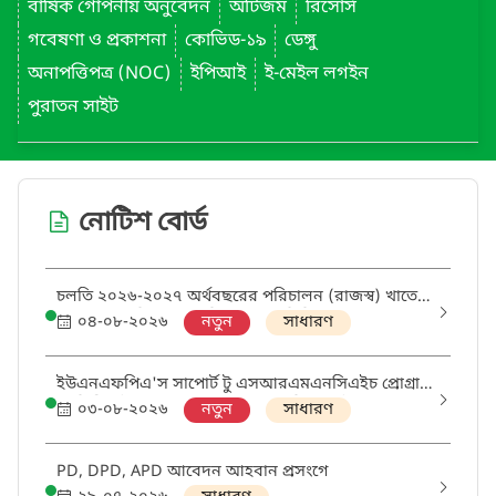
বার্ষিক গোপনীয় অনুবেদন
অটিজম
রিসোর্স
গবেষণা ও প্রকাশনা
কোভিড-১৯
ডেঙ্গু
অনাপত্তিপত্র (NOC)
ইপিআই
ই-মেইল লগইন
পুরাতন সাইট
নোটিশ বোর্ড
চলতি ২০২৬-২০২৭ অর্থবছরের পরিচালন (রাজস্ব) খাতে
ক্রয়ের বাৎসরিক ক্রয় পরিকল্পনা (এপিপি) প্রণয়ন প্রসঙ্গে
০৪-০৮-২০২৬
নতুন
সাধারণ
ইউএনএফপিএ'স সাপোর্ট টু এসআরএমএনসিএইচ প্রোগ্রাম
থ্রু ডিজিএইচএস প্রকল্পের আওতায় 'মিডওয়াইফ' এবং
০৩-০৮-২০২৬
নতুন
সাধারণ
'ডিস্ট্রিক্ট এসআরএইচআর কোঅর্ডিনেটর' পদের নিয়োগ
পরীক্ষায় উত্তীর্ণ ও অপেক্ষমানদের তালিকা
PD, DPD, APD আবেদন আহবান প্রসংগে