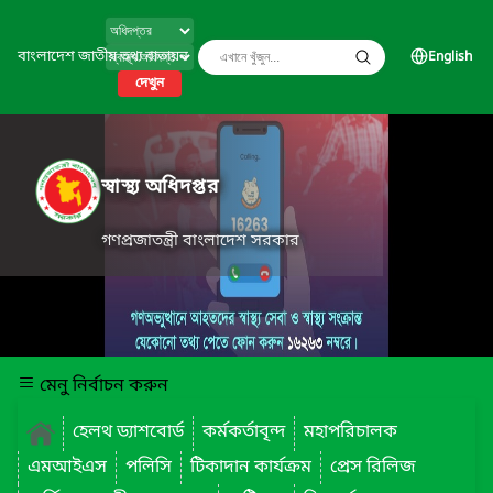
বাংলাদেশ জাতীয় তথ্য বাতায়ন
English
দেখুন
স্বাস্থ্য অধিদপ্তর
গণপ্রজাতন্ত্রী বাংলাদেশ সরকার
মেনু নির্বাচন করুন
হেলথ ড্যাশবোর্ড
কর্মকর্তাবৃন্দ
মহাপরিচালক
এমআইএস
পলিসি
টিকাদান কার্যক্রম
প্রেস রিলিজ