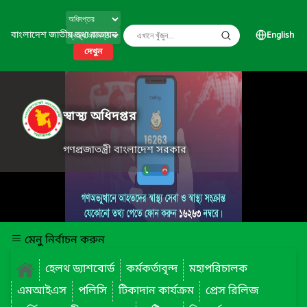
বাংলাদেশ জাতীয় তথ্য বাতায়ন
English
দেখুন
স্বাস্থ্য অধিদপ্তর
গণপ্রজাতন্ত্রী বাংলাদেশ সরকার
মেনু নির্বাচন করুন
হেলথ ড্যাশবোর্ড
কর্মকর্তাবৃন্দ
মহাপরিচালক
এমআইএস
পলিসি
টিকাদান কার্যক্রম
প্রেস রিলিজ