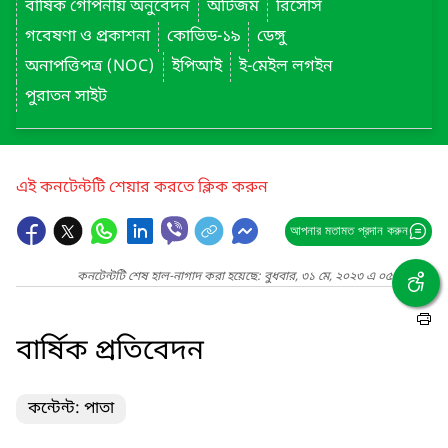
বার্ষিক গোপনীয় অনুবেদন
অটিজম
রিসোর্স
গবেষণা ও প্রকাশনা
কোভিড-১৯
ডেঙ্গু
অনাপত্তিপত্র (NOC)
ইপিআই
ই-মেইল লগইন
পুরাতন সাইট
এই কনটেন্টটি শেয়ার করতে ক্লিক করুন
আপনার মতামত প্রদান করুন
কনটেন্টটি শেষ হাল-নাগাদ করা হয়েছে: বুধবার, ৩১ মে, ২০২৩ এ ০৫:৪২ PM
বার্ষিক প্রতিবেদন
কন্টেন্ট: পাতা