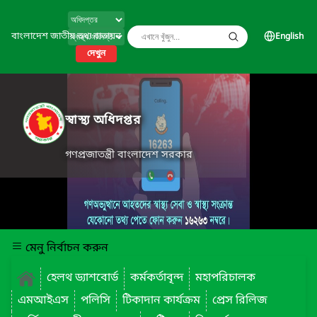
বাংলাদেশ জাতীয় তথ্য বাতায়ন
English
দেখুন
স্বাস্থ্য অধিদপ্তর
গণপ্রজাতন্ত্রী বাংলাদেশ সরকার
মেনু নির্বাচন করুন
হেলথ ড্যাশবোর্ড
কর্মকর্তাবৃন্দ
মহাপরিচালক
এমআইএস
পলিসি
টিকাদান কার্যক্রম
প্রেস রিলিজ