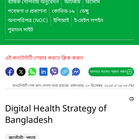
বার্ষিক গোপনীয় অনুবেদন
অটিজম
রিসোর্স
গবেষণা ও প্রকাশনা
কোভিড-১৯
ডেঙ্গু
অনাপত্তিপত্র (NOC)
ইপিআই
ই-মেইল লগইন
পুরাতন সাইট
এই কনটেন্টটি শেয়ার করতে ক্লিক করুন
আপনার মতামত প্রদান করুন
কনটেন্টটি শেষ হাল-নাগাদ করা হয়েছে: মঙ্গলবার, ১০ ডিসেম্বর, ২০২৪ এ ০৯:০৬ PM
Digital Health Strategy of
Bangladesh
কন্টেন্ট: পাতা