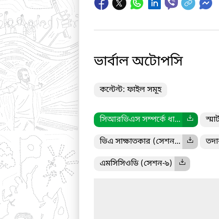
ভার্বাল অটোপসি
কন্টেন্ট: ফাইল সমূহ
সিআরভিএস সম্পর্কে ধা...
স্মা
ভিএ সাক্ষাতকার (সেশন...
তদা
এমসিসিওডি (সেশন-৯)