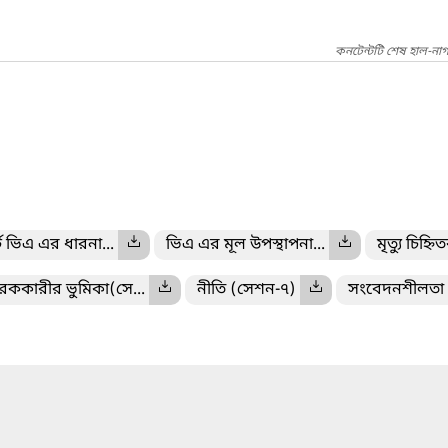
কনটেন্টটি শেষ হাল-না
র্ট ভিএ এর ধারনা...
ভিএ এর মূল উপস্থাপনা...
মৃত্যু চিহ্
রককারীর ভুমিকা(সে...
নীতি (সেশন-৭)
সংবেদনশীলতা ও