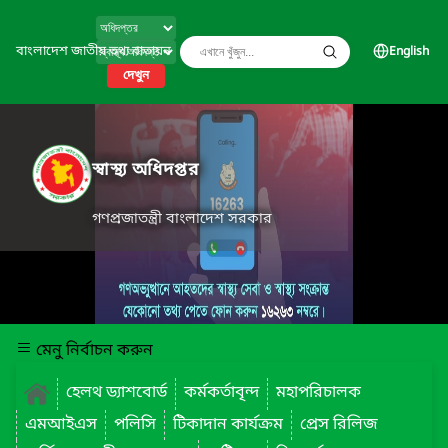
বাংলাদেশ জাতীয় তথ্য বাতায়ন
English
দেখুন
স্বাস্থ্য অধিদপ্তর
গণপ্রজাতন্ত্রী বাংলাদেশ সরকার
মেনু নির্বাচন করুন
হেলথ ড্যাশবোর্ড
কর্মকর্তাবৃন্দ
মহাপরিচালক
এমআইএস
পলিসি
টিকাদান কার্যক্রম
প্রেস রিলিজ