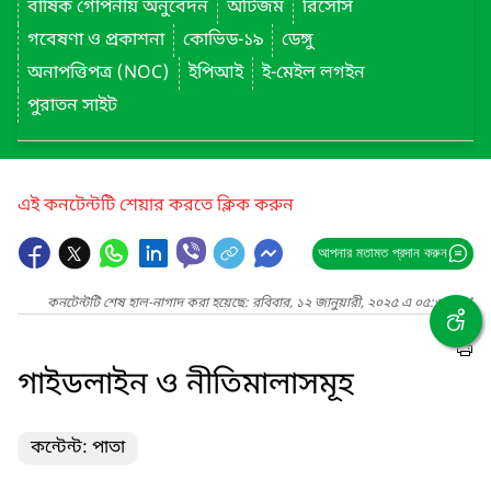
বার্ষিক গোপনীয় অনুবেদন
অটিজম
রিসোর্স
গবেষণা ও প্রকাশনা
কোভিড-১৯
ডেঙ্গু
অনাপত্তিপত্র (NOC)
ইপিআই
ই-মেইল লগইন
পুরাতন সাইট
এই কনটেন্টটি শেয়ার করতে ক্লিক করুন
আপনার মতামত প্রদান করুন
কনটেন্টটি শেষ হাল-নাগাদ করা হয়েছে: রবিবার, ১২ জানুয়ারী, ২০২৫ এ ০৫:৩৯ PM
গাইডলাইন ও নীতিমালাসমূহ
কন্টেন্ট: পাতা