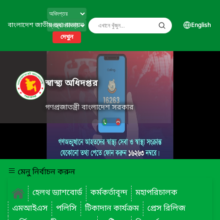
বাংলাদেশ জাতীয় তথ্য বাতায়ন
English
দেখুন
স্বাস্থ্য অধিদপ্তর
গণপ্রজাতন্ত্রী বাংলাদেশ সরকার
মেনু নির্বাচন করুন
হেলথ ড্যাশবোর্ড
কর্মকর্তাবৃন্দ
মহাপরিচালক
এমআইএস
পলিসি
টিকাদান কার্যক্রম
প্রেস রিলিজ