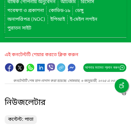
বার্ষিক গোপনীয় অনুবেদন
অটিজম
রিসোর্স
গবেষণা ও প্রকাশনা
কোভিড-১৯
ডেঙ্গু
অনাপত্তিপত্র (NOC)
ইপিআই
ই-মেইল লগইন
পুরাতন সাইট
এই কনটেন্টটি শেয়ার করতে ক্লিক করুন
আপনার মতামত প্রদান করুন
কনটেন্টটি শেষ হাল-নাগাদ করা হয়েছে: সোমবার, ৬ জানুয়ারী, ২০২৫ এ ০৩:২৪ PM
নিউজলেটার
কন্টেন্ট: পাতা