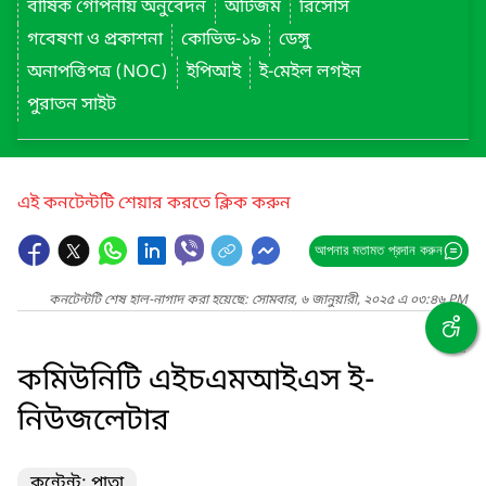
বার্ষিক গোপনীয় অনুবেদন
অটিজম
রিসোর্স
গবেষণা ও প্রকাশনা
কোভিড-১৯
ডেঙ্গু
অনাপত্তিপত্র (NOC)
ইপিআই
ই-মেইল লগইন
পুরাতন সাইট
এই কনটেন্টটি শেয়ার করতে ক্লিক করুন
আপনার মতামত প্রদান করুন
কনটেন্টটি শেষ হাল-নাগাদ করা হয়েছে: সোমবার, ৬ জানুয়ারী, ২০২৫ এ ০৩:৪৬ PM
কমিউনিটি এইচএমআইএস ই-
নিউজলেটার
কন্টেন্ট: পাতা