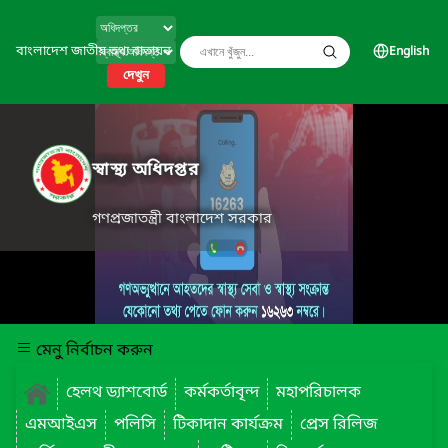
বাংলাদেশ জাতীয় তথ্য বাতায়ন
English
দেখুন
স্বাস্থ্য অধিদপ্তর
গণপ্রজাতন্ত্রী বাংলাদেশ সরকার
মেনু নির্বাচন করুন
হেলথ ড্যাশবোর্ড
কর্মকর্তাবৃন্দ
মহাপরিচালক
এমআইএস
পলিসি
টিকাদান কার্যক্রম
প্রেস রিলিজ