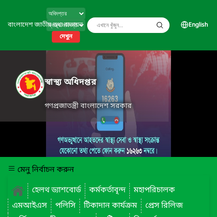
বাংলাদেশ জাতীয় তথ্য বাতায়ন
English
দেখুন
স্বাস্থ্য অধিদপ্তর
গণপ্রজাতন্ত্রী বাংলাদেশ সরকার
মেনু নির্বাচন করুন
হেলথ ড্যাশবোর্ড
কর্মকর্তাবৃন্দ
মহাপরিচালক
এমআইএস
পলিসি
টিকাদান কার্যক্রম
প্রেস রিলিজ