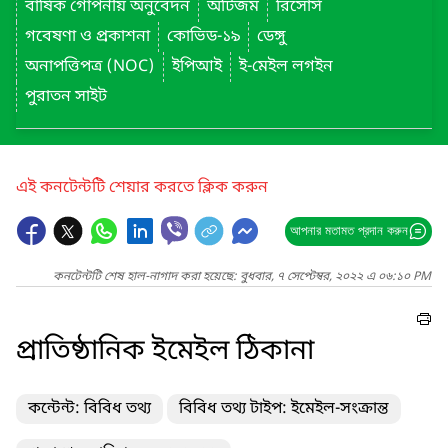
বার্ষিক গোপনীয় অনুবেদন
অটিজম
রিসোর্স
গবেষণা ও প্রকাশনা
কোভিড-১৯
ডেঙ্গু
অনাপত্তিপত্র (NOC)
ইপিআই
ই-মেইল লগইন
পুরাতন সাইট
এই কনটেন্টটি শেয়ার করতে ক্লিক করুন
আপনার মতামত প্রদান করুন
কনটেন্টটি শেষ হাল-নাগাদ করা হয়েছে: বুধবার, ৭ সেপ্টেম্বর, ২০২২ এ ০৬:১০ PM
প্রাতিষ্ঠানিক ইমেইল ঠিকানা
কন্টেন্ট: বিবিধ তথ্য
বিবিধ তথ্য টাইপ: ইমেইল-সংক্রান্ত