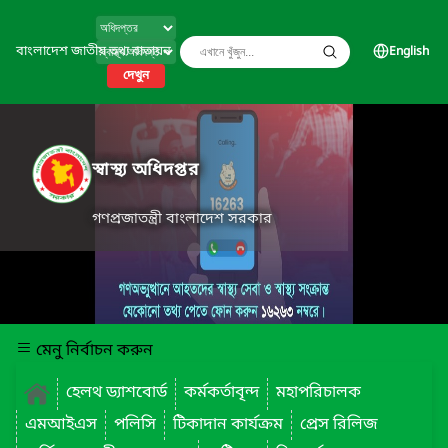
বাংলাদেশ জাতীয় তথ্য বাতায়ন
English
দেখুন
স্বাস্থ্য অধিদপ্তর
গণপ্রজাতন্ত্রী বাংলাদেশ সরকার
মেনু নির্বাচন করুন
হেলথ ড্যাশবোর্ড
কর্মকর্তাবৃন্দ
মহাপরিচালক
এমআইএস
পলিসি
টিকাদান কার্যক্রম
প্রেস রিলিজ