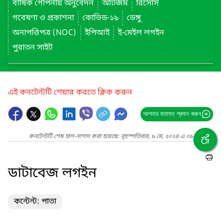
বার্ষিক গোপনীয় অনুবেদন
অটিজম
রিসোর্স
গবেষণা ও প্রকাশনা
কোভিড-১৯
ডেঙ্গু
অনাপত্তিপত্র (NOC)
ইপিআই
ই-মেইল লগইন
পুরাতন সাইট
এই কনটেন্টটি শেয়ার করতে ক্লিক করুন
আপনার মতামত প্রদান করুন
কনটেন্টটি শেষ হাল-নাগাদ করা হয়েছে: বৃহস্পতিবার, ৯ মে, ২০২৪ এ ০৯:১৬ AM
ডাটাবেজ লগইন
কন্টেন্ট: পাতা