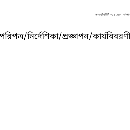
কনটেন্টটি শেষ হাল-নাগা
পত্র/নির্দেশিকা/প্রজ্ঞাপন/কার্যবিবরণ