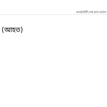
কনটেন্টটি শেষ হাল-নাগাদ
-গ (আহত)