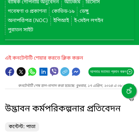
বার্ষিক গোপনীয় অনুবেদন
অটিজম
রিসোর্স
গবেষণা ও প্রকাশনা
কোভিড-১৯
ডেঙ্গু
অনাপত্তিপত্র (NOC)
ইপিআই
ই-মেইল লগইন
পুরাতন সাইট
এই কনটেন্টটি শেয়ার করতে ক্লিক করুন
আপনার মতামত প্রদান করুন
কনটেন্টটি শেষ হাল-নাগাদ করা হয়েছে: বুধবার, ১৭ এপ্রিল, ২০২৪ এ ০৯:৫৮ PM
উদ্ভাবন কর্মপরিকল্পনার প্রতিবেদন
কন্টেন্ট: পাতা