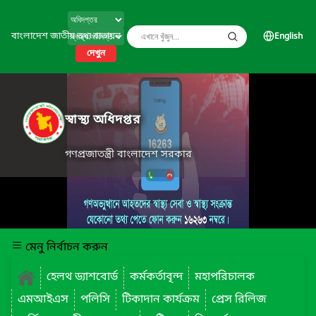
বাংলাদেশ জাতীয় তথ্য বাতায়ন
English
দেখুন
স্বাস্থ্য অধিদপ্তর
গণপ্রজাতন্ত্রী বাংলাদেশ সরকার
মেনু নির্বাচন করুন
হেলথ ড্যাশবোর্ড
কর্মকর্তাবৃন্দ
মহাপরিচালক
এমআইএস
পলিসি
টিকাদান কার্যক্রম
প্রেস রিলিজ