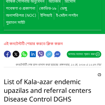
বার্ষিক গোপনীয় অনুবেদন
অটিজম
রিসোর্স
গবেষণা ও প্রকাশনা
কোভিড-১৯
ডেঙ্গু
অনাপত্তিপত্র (NOC)
ইপিআই
ই-মেইল লগইন
পুরাতন সাইট
এই কনটেন্টটি শেয়ার করতে ক্লিক করুন
আপনার মতামত প্রদান করুন
কনটেন্টটি শেষ হাল-নাগাদ করা হয়েছে: মঙ্গলবার, ১২ মে, ২০২৬ এ ১২:৪৭ PM
List of Kala-azar endemic
upazilas and referral centers
Disease Control DGHS