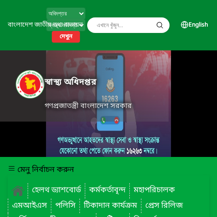
বাংলাদেশ জাতীয় তথ্য বাতায়ন
English
দেখুন
স্বাস্থ্য অধিদপ্তর
গণপ্রজাতন্ত্রী বাংলাদেশ সরকার
মেনু নির্বাচন করুন
হেলথ ড্যাশবোর্ড
কর্মকর্তাবৃন্দ
মহাপরিচালক
এমআইএস
পলিসি
টিকাদান কার্যক্রম
প্রেস রিলিজ