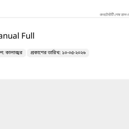
কনটেন্টটি শেষ হাল-
nual Full
ইপ: কালাজ্বর
প্রকাশের তারিখ: ১০-০৫-২০২৬