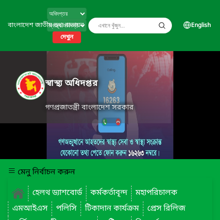
বাংলাদেশ জাতীয় তথ্য বাতায়ন
English
দেখুন
স্বাস্থ্য অধিদপ্তর
গণপ্রজাতন্ত্রী বাংলাদেশ সরকার
মেনু নির্বাচন করুন
হেলথ ড্যাশবোর্ড
কর্মকর্তাবৃন্দ
মহাপরিচালক
এমআইএস
পলিসি
টিকাদান কার্যক্রম
প্রেস রিলিজ