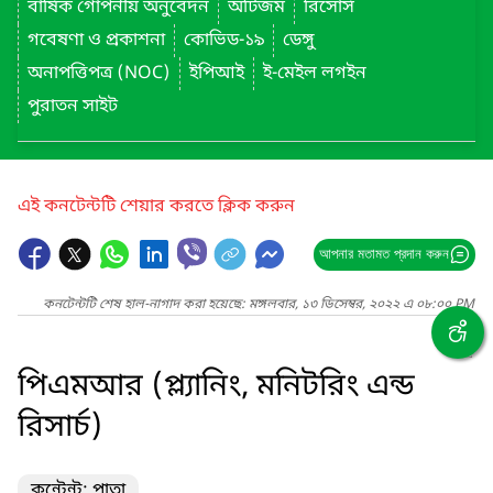
বার্ষিক গোপনীয় অনুবেদন
অটিজম
রিসোর্স
গবেষণা ও প্রকাশনা
কোভিড-১৯
ডেঙ্গু
অনাপত্তিপত্র (NOC)
ইপিআই
ই-মেইল লগইন
পুরাতন সাইট
এই কনটেন্টটি শেয়ার করতে ক্লিক করুন
আপনার মতামত প্রদান করুন
কনটেন্টটি শেষ হাল-নাগাদ করা হয়েছে: মঙ্গলবার, ১৩ ডিসেম্বর, ২০২২ এ ০৮:০০ PM
পিএমআর (প্ল্যানিং, মনিটরিং এন্ড
রিসার্চ)
কন্টেন্ট: পাতা