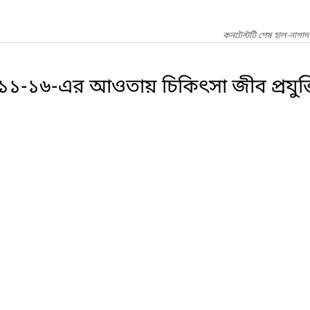
কনটেন্টটি শেষ হাল-নাগাদ
১৬-এর আওতায় চিকিৎসা জীব প্রযুক্তি