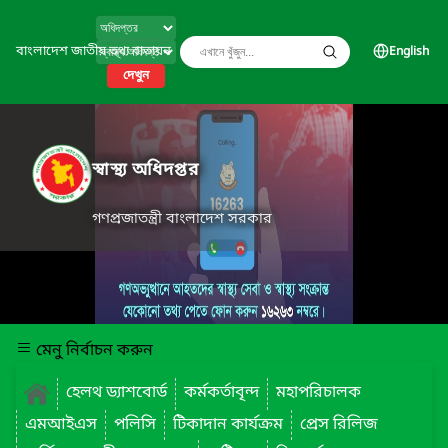
বাংলাদেশ জাতীয় তথ্য বাতায়ন
English
দেখুন
স্বাস্থ্য অধিদপ্তর
গণপ্রজাতন্ত্রী বাংলাদেশ সরকার
মেনু নির্বাচন করুন
হেলথ ড্যাশবোর্ড
কর্মকর্তাবৃন্দ
মহাপরিচালক
এমআইএস
পলিসি
টিকাদান কার্যক্রম
প্রেস রিলিজ