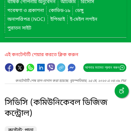
বার্ষিক গোপনীয় অনুবেদন
অটিজম
রিসোর্স
গবেষণা ও প্রকাশনা
কোভিড-১৯
ডেঙ্গু
অনাপত্তিপত্র (NOC)
ইপিআই
ই-মেইল লগইন
পুরাতন সাইট
এই কনটেন্টটি শেয়ার করতে ক্লিক করুন
আপনার মতামত প্রদান করুন
কনটেন্টটি শেষ হাল-নাগাদ করা হয়েছে: বৃহস্পতিবার, ২৫ মে, ২০২৩ এ ০৪:৩৯ PM
সিডিসি (কমিউনিকেবল ডিজিজ
কন্ট্রোল)
কন্টেন্ট: পাতা