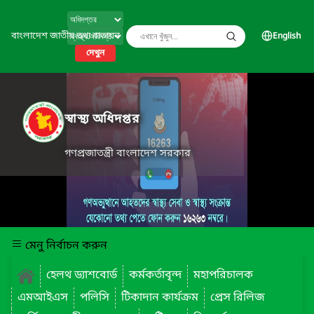
বাংলাদেশ জাতীয় তথ্য বাতায়ন
English
দেখুন
স্বাস্থ্য অধিদপ্তর
গণপ্রজাতন্ত্রী বাংলাদেশ সরকার
মেনু নির্বাচন করুন
হেলথ ড্যাশবোর্ড
কর্মকর্তাবৃন্দ
মহাপরিচালক
এমআইএস
পলিসি
টিকাদান কার্যক্রম
প্রেস রিলিজ