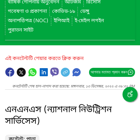
বার্ষিক গোপনীয় অনুবেদন
অটিজম
রিসোর্স
গবেষণা ও প্রকাশনা
কোভিড-১৯
ডেঙ্গু
অনাপত্তিপত্র (NOC)
ইপিআই
ই-মেইল লগইন
পুরাতন সাইট
এই কনটেন্টটি শেয়ার করতে ক্লিক করুন
আপনার মতামত প্রদান করুন
কনটেন্টটি শেষ হাল-নাগাদ করা হয়েছে: মঙ্গলবার, ১৩ ডিসেম্বর, ২০২২ এ ০৮:৩১ PM
এনএনএস (ন্যাশনাল নিউট্রিশন
সার্ভিসেস)
কন্টেন্ট: পাতা