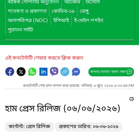
বার্ষিক গোপনীয় অনুবেদন
অটিজম
রিসোর্স
গবেষণা ও প্রকাশনা
কোভিড-১৯
ডেঙ্গু
অনাপত্তিপত্র (NOC)
ইপিআই
ই-মেইল লগইন
পুরাতন সাইট
এই কনটেন্টটি শেয়ার করতে ক্লিক করুন
আপনার মতামত প্রদান করুন
কনটেন্টটি শেষ হাল-নাগাদ করা হয়েছে: শনিবার, ৬ জুন, ২০২৬ এ ০৩:৪৪ PM
হাম প্রেস রিলিজ (০৬/০৬/২০২৬)
কন্টেন্ট: প্রেস রিলিজ
প্রকাশের তারিখ: ০৬-০৬-২০২৬