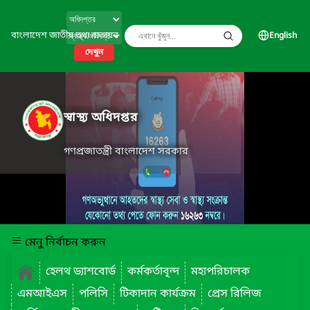
বাংলাদেশ জাতীয় তথ্য বাতায়ন
English
দেখুন
স্বাস্থ্য অধিদপ্তর
গণপ্রজাতন্ত্রী বাংলাদেশ সরকার
মেনু নির্বাচন করুন
হেলথ ড্যাশবোর্ড
কর্মকর্তাবৃন্দ
মহাপরিচালক
এমআইএস
পলিসি
টিকাদান কার্যক্রম
প্রেস রিলিজ