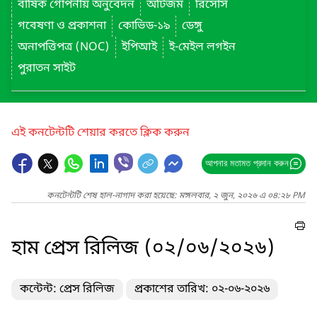
বার্ষিক গোপনীয় অনুবেদন
অটিজম
রিসোর্স
গবেষণা ও প্রকাশনা
কোভিড-১৯
ডেঙ্গু
অনাপত্তিপত্র (NOC)
ইপিআই
ই-মেইল লগইন
পুরাতন সাইট
এই কনটেন্টটি শেয়ার করতে ক্লিক করুন
আপনার মতামত প্রদান করুন
কনটেন্টটি শেষ হাল-নাগাদ করা হয়েছে: মঙ্গলবার, ২ জুন, ২০২৬ এ ০৪:২৮ PM
হাম প্রেস রিলিজ (০২/০৬/২০২৬)
কন্টেন্ট: প্রেস রিলিজ
প্রকাশের তারিখ: ০২-০৬-২০২৬