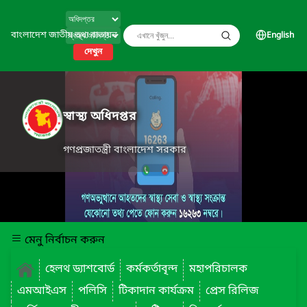
বাংলাদেশ জাতীয় তথ্য বাতায়ন
English
দেখুন
স্বাস্থ্য অধিদপ্তর
গণপ্রজাতন্ত্রী বাংলাদেশ সরকার
মেনু নির্বাচন করুন
হেলথ ড্যাশবোর্ড
কর্মকর্তাবৃন্দ
মহাপরিচালক
এমআইএস
পলিসি
টিকাদান কার্যক্রম
প্রেস রিলিজ