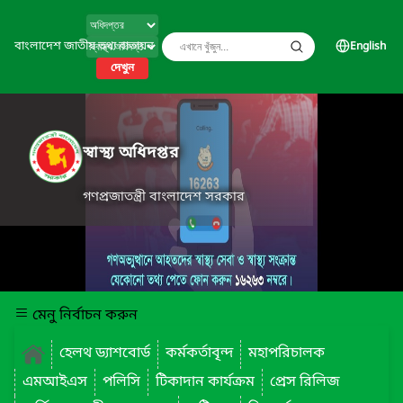
বাংলাদেশ জাতীয় তথ্য বাতায়ন
English
দেখুন
স্বাস্থ্য অধিদপ্তর
গণপ্রজাতন্ত্রী বাংলাদেশ সরকার
মেনু নির্বাচন করুন
হেলথ ড্যাশবোর্ড
কর্মকর্তাবৃন্দ
মহাপরিচালক
এমআইএস
পলিসি
টিকাদান কার্যক্রম
প্রেস রিলিজ