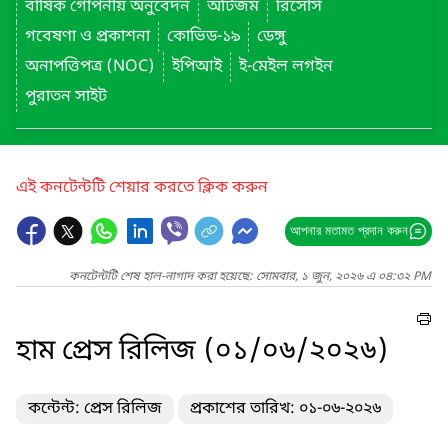
বার্ষিক গোপনীয় অনুবেদন
অটিজম
রিসোর্স
গবেষণা ও প্রকাশনা
কোভিড-১৯
ডেঙ্গু
অনাপত্তিপত্র (NOC)
ইপিআই
ই-মেইল লগইন
পুরাতন সাইট
এই কনটেন্টটি শেয়ার করতে ক্লিক করুন
আপনার মতামত প্রদান করুন
কনটেন্টটি শেষ হাল-নাগাদ করা হয়েছে: সোমবার, ১ জুন, ২০২৬ এ ০৪:৩২ PM
হাম প্রেস রিলিজ (০১/০৬/২০২৬)
কন্টেন্ট: প্রেস রিলিজ
প্রকাশের তারিখ: ০১-০৬-২০২৬