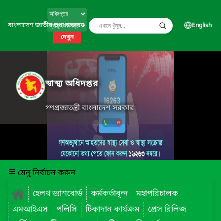
বাংলাদেশ জাতীয় তথ্য বাতায়ন
English
দেখুন
স্বাস্থ্য অধিদপ্তর
গণপ্রজাতন্ত্রী বাংলাদেশ সরকার
মেনু নির্বাচন করুন
হেলথ ড্যাশবোর্ড
কর্মকর্তাবৃন্দ
মহাপরিচালক
এমআইএস
পলিসি
টিকাদান কার্যক্রম
প্রেস রিলিজ