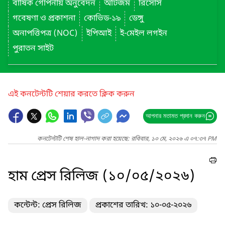
বার্ষিক গোপনীয় অনুবেদন
অটিজম
রিসোর্স
গবেষণা ও প্রকাশনা
কোভিড-১৯
ডেঙ্গু
অনাপত্তিপত্র (NOC)
ইপিআই
ই-মেইল লগইন
পুরাতন সাইট
এই কনটেন্টটি শেয়ার করতে ক্লিক করুন
আপনার মতামত প্রদান করুন
কনটেন্টটি শেষ হাল-নাগাদ করা হয়েছে: রবিবার, ১০ মে, ২০২৬ এ ০৭:৩৭ PM
হাম প্রেস রিলিজ (১০/০৫/২০২৬)
কন্টেন্ট: প্রেস রিলিজ
প্রকাশের তারিখ: ১০-০৫-২০২৬