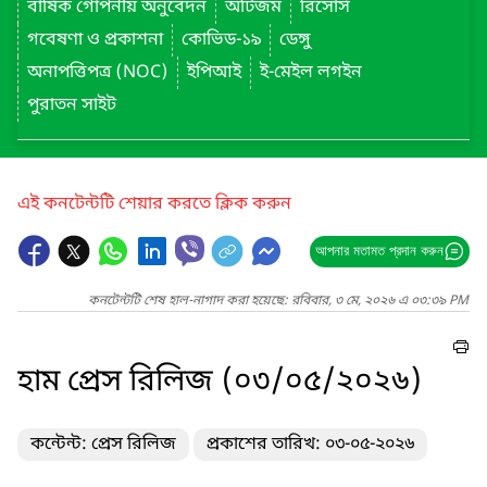
বার্ষিক গোপনীয় অনুবেদন
অটিজম
রিসোর্স
গবেষণা ও প্রকাশনা
কোভিড-১৯
ডেঙ্গু
অনাপত্তিপত্র (NOC)
ইপিআই
ই-মেইল লগইন
পুরাতন সাইট
এই কনটেন্টটি শেয়ার করতে ক্লিক করুন
আপনার মতামত প্রদান করুন
কনটেন্টটি শেষ হাল-নাগাদ করা হয়েছে: রবিবার, ৩ মে, ২০২৬ এ ০৩:৩৯ PM
হাম প্রেস রিলিজ (০৩/০৫/২০২৬)
কন্টেন্ট: প্রেস রিলিজ
প্রকাশের তারিখ: ০৩-০৫-২০২৬