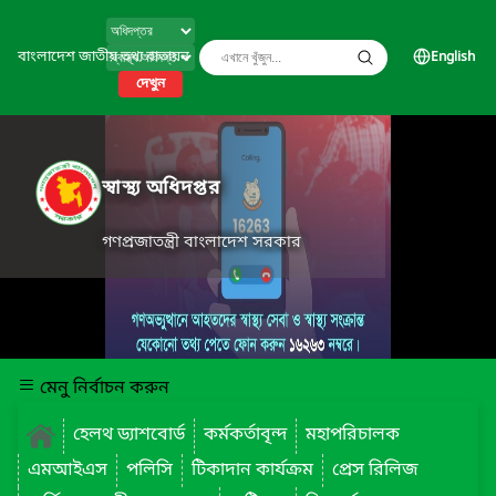
বাংলাদেশ জাতীয় তথ্য বাতায়ন
English
দেখুন
স্বাস্থ্য অধিদপ্তর
গণপ্রজাতন্ত্রী বাংলাদেশ সরকার
মেনু নির্বাচন করুন
হেলথ ড্যাশবোর্ড
কর্মকর্তাবৃন্দ
মহাপরিচালক
এমআইএস
পলিসি
টিকাদান কার্যক্রম
প্রেস রিলিজ