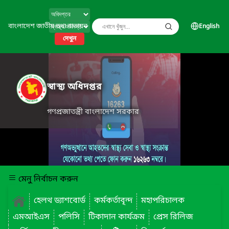
বাংলাদেশ জাতীয় তথ্য বাতায়ন
English
দেখুন
স্বাস্থ্য অধিদপ্তর
গণপ্রজাতন্ত্রী বাংলাদেশ সরকার
মেনু নির্বাচন করুন
হেলথ ড্যাশবোর্ড
কর্মকর্তাবৃন্দ
মহাপরিচালক
এমআইএস
পলিসি
টিকাদান কার্যক্রম
প্রেস রিলিজ