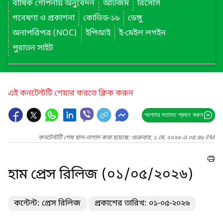
বার্ষিক গোপনীয় অনুবেদন
অটিজম
রিসোর্স
গবেষণা ও প্রকাশনা
কোভিড-১৯
ডেঙ্গু
অনাপত্তিপত্র (NOC)
ইপিআই
ই-মেইল লগইন
পুরাতন সাইট
এই কনটেন্টটি শেয়ার করতে ক্লিক করুন
আপনার মতামত প্রদান করুন
কনটেন্টটি শেষ হাল-নাগাদ করা হয়েছে: শুক্রবার, ১ মে, ২০২৬ এ ০৪:৪৮ PM
হাম প্রেস রিলিজ (০১/০৫/২০২৬)
কন্টেন্ট: প্রেস রিলিজ
প্রকাশের তারিখ: ০১-০৫-২০২৬