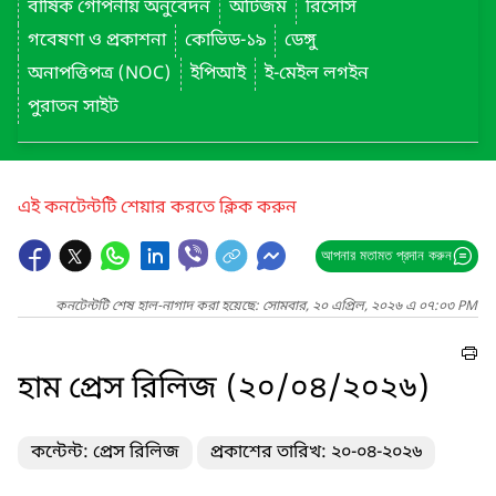
বার্ষিক গোপনীয় অনুবেদন
অটিজম
রিসোর্স
গবেষণা ও প্রকাশনা
কোভিড-১৯
ডেঙ্গু
অনাপত্তিপত্র (NOC)
ইপিআই
ই-মেইল লগইন
পুরাতন সাইট
এই কনটেন্টটি শেয়ার করতে ক্লিক করুন
আপনার মতামত প্রদান করুন
কনটেন্টটি শেষ হাল-নাগাদ করা হয়েছে: সোমবার, ২০ এপ্রিল, ২০২৬ এ ০৭:০৩ PM
হাম প্রেস রিলিজ (২০/০৪/২০২৬)
কন্টেন্ট: প্রেস রিলিজ
প্রকাশের তারিখ: ২০-০৪-২০২৬