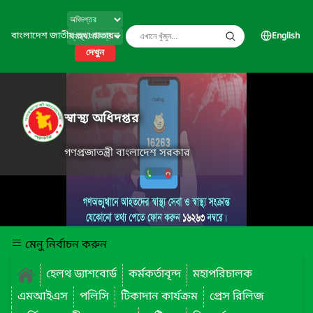
বাংলাদেশ জাতীয় তথ্য বাতায়ন
English
দেখুন
স্বাস্থ্য অধিদপ্তর
গণপ্রজাতন্ত্রী বাংলাদেশ সরকার
মেনু নির্বাচন করুন
হেলথ ড্যাশবোর্ড
কর্মকর্তাবৃন্দ
মহাপরিচালক
এমআইএস
পলিসি
টিকাদান কার্যক্রম
প্রেস রিলিজ