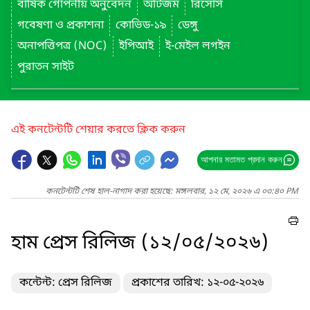
বার্ষিক গোপনীয় অনুবেদন
অটিজম
রিসোর্স
গবেষণা ও প্রকাশনা
কোভিড-১৯
ডেঙ্গু
অনাপত্তিপত্র (NOC)
ইপিআই
ই-মেইল লগইন
পুরাতন সাইট
এই কনটেন্টটি শেয়ার করতে ক্লিক করুন
আপনার মতামত প্রদান করুন
কনটেন্টটি শেষ হাল-নাগাদ করা হয়েছে: মঙ্গলবার, ১২ মে, ২০২৬ এ ০৩:৪০ PM
হাম প্রেস রিলিজ (১২/০৫/২০২৬)
কন্টেন্ট: প্রেস রিলিজ
প্রকাশের তারিখ: ১২-০৫-২০২৬