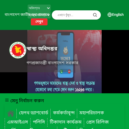
বাংলাদেশ জাতীয় তথ্য বাতায়ন
English
দেখুন
স্বাস্থ্য অধিদপ্তর
গণপ্রজাতন্ত্রী বাংলাদেশ সরকার
মেনু নির্বাচন করুন
হেলথ ড্যাশবোর্ড
কর্মকর্তাবৃন্দ
মহাপরিচালক
এমআইএস
পলিসি
টিকাদান কার্যক্রম
প্রেস রিলিজ