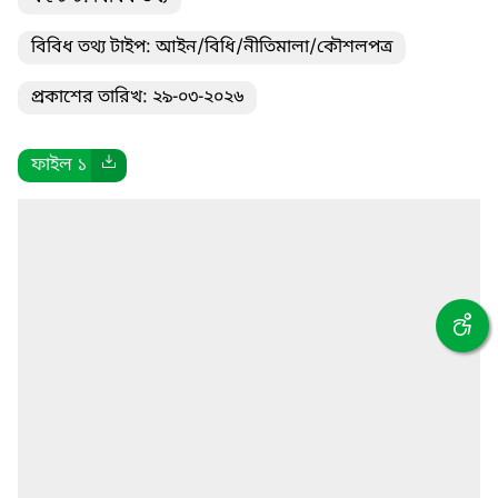
বিবিধ তথ্য টাইপ: আইন/বিধি/নীতিমালা/কৌশলপত্র
প্রকাশের তারিখ: ২৯-০৩-২০২৬
ফাইল ১