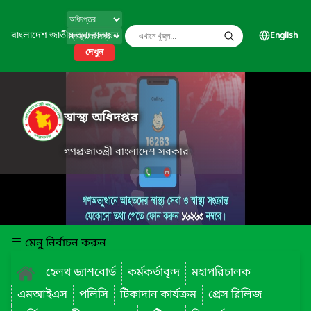
বাংলাদেশ জাতীয় তথ্য বাতায়ন
English
দেখুন
স্বাস্থ্য অধিদপ্তর
গণপ্রজাতন্ত্রী বাংলাদেশ সরকার
মেনু নির্বাচন করুন
হেলথ ড্যাশবোর্ড
কর্মকর্তাবৃন্দ
মহাপরিচালক
এমআইএস
পলিসি
টিকাদান কার্যক্রম
প্রেস রিলিজ