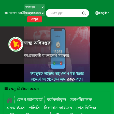
বাংলাদেশ জাতীয় তথ্য বাতায়ন
English
দেখুন
স্বাস্থ্য অধিদপ্তর
গণপ্রজাতন্ত্রী বাংলাদেশ সরকার
মেনু নির্বাচন করুন
হেলথ ড্যাশবোর্ড
কর্মকর্তাবৃন্দ
মহাপরিচালক
এমআইএস
পলিসি
টিকাদান কার্যক্রম
প্রেস রিলিজ