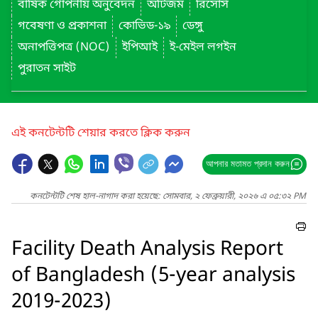
বার্ষিক গোপনীয় অনুবেদন
অটিজম
রিসোর্স
গবেষণা ও প্রকাশনা
কোভিড-১৯
ডেঙ্গু
অনাপত্তিপত্র (NOC)
ইপিআই
ই-মেইল লগইন
পুরাতন সাইট
এই কনটেন্টটি শেয়ার করতে ক্লিক করুন
আপনার মতামত প্রদান করুন
কনটেন্টটি শেষ হাল-নাগাদ করা হয়েছে: সোমবার, ২ ফেব্রুয়ারী, ২০২৬ এ ০৫:৩২ PM
Facility Death Analysis Report
of Bangladesh (5-year analysis
2019-2023)